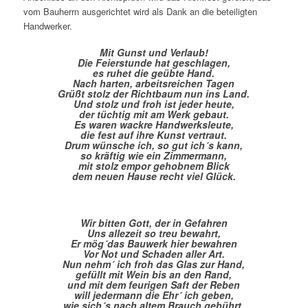
vom Bauherrn ausgerichtet wird als Dank an die beteiligten
Handwerker.
Mit Gunst und Verlaub!
Die Feierstunde hat geschlagen,
es ruhet die geübte Hand.
Nach harten, arbeitsreichen Tagen
Grüßt stolz der Richtbaum nun ins Land.
Und stolz und froh ist jeder heute,
der tüchtig mit am Werk gebaut.
Es waren wackre Handwerksleute,
die fest auf ihre Kunst vertraut.
Drum wünsche ich, so gut ich´s kann,
so kräftig wie ein Zimmermann,
mit stolz empor gehobnem Blick
dem neuen Hause recht viel Glück.
Wir bitten Gott, der in Gefahren
Uns allezeit so treu bewahrt,
Er mög´das Bauwerk hier bewahren
Vor Not und Schaden aller Art.
Nun nehm´ ich froh das Glas zur Hand,
gefüllt mit Wein bis an den Rand,
und mit dem feurigen Saft der Reben
will jedermann die Ehr´ ich geben,
wie sich´s nach altem Brauch gebührt,