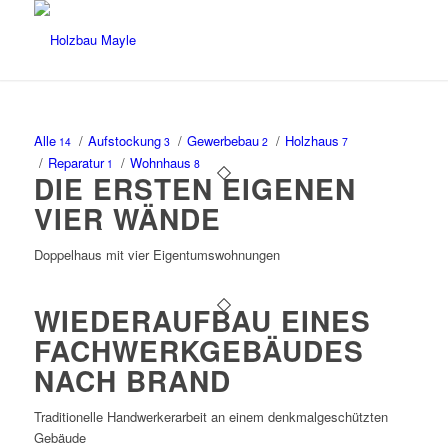
Alle
/
Aufstockung
/
Gewerbebau
/
Holzhaus
14
3
2
7
/
Reparatur
/
Wohnhaus
1
8
DIE ERSTEN EIGENEN
VIER WÄNDE
Doppelhaus mit vier Eigentumswohnungen
WIEDERAUFBAU EINES
FACHWERKGEBÄUDES
NACH BRAND
Traditionelle Handwerkerarbeit an einem denkmalgeschützten
Gebäude