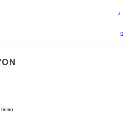
N D
 teilen