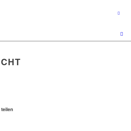
HT V
 teilen