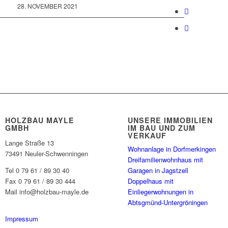
28. NOVEMBER 2021
HOLZBAU MAYLE
UNSERE IMMOBILIEN
GMBH
IM BAU UND ZUM
VERKAUF
Lange Straße 13
Wohnanlage in Dorfmerkingen
73491 Neuler-Schwenningen
Dreifamilienwohnhaus mit
Tel 0 79 61 / 89 30 40
Garagen in Jagstzell
Fax 0 79 61 / 89 30 444
Doppelhaus mit
Mail info@holzbau-mayle.de
Einliegerwohnungen in
Abtsgmünd-Untergröningen
Impressum